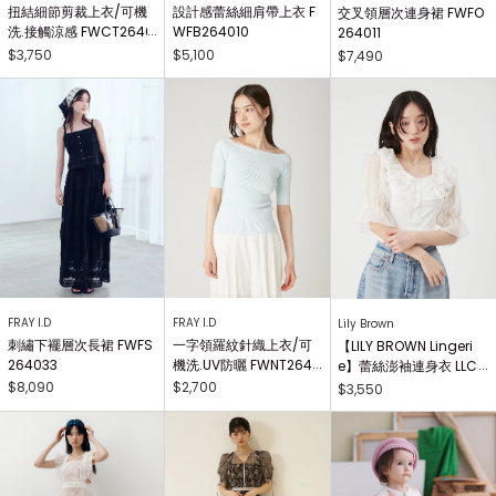
扭結細節剪裁上衣/可機
設計感蕾絲細肩帶上衣 F
交叉領層次連身裙 FWFO
洗.接觸涼感 FWCT2640
WFB264010
264011
25
$3,750
$5,100
$7,490
FRAY I.D
FRAY I.D
Lily Brown
刺繡下襬層次長裙 FWFS
一字領羅紋針織上衣/可
【LILY BROWN Lingeri
264033
機洗.UV防曬 FWNT2640
e】蕾絲澎袖連身衣 LLCO
29
262503
$8,090
$2,700
$3,550