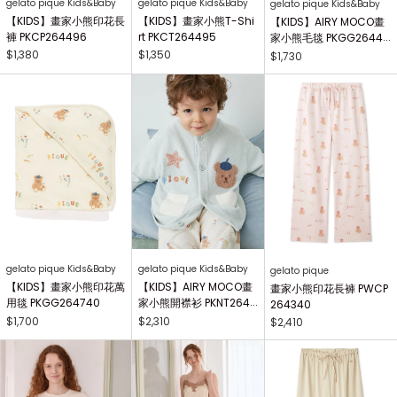
gelato pique Kids&Baby
gelato pique Kids&Baby
gelato pique Kids&Baby
【KIDS】畫家小熊印花長
【KIDS】畫家小熊T-Shi
【KIDS】AIRY MOCO畫
褲 PKCP264496
rt PKCT264495
家小熊毛毯 PKGG26441
7
$1,380
$1,350
$1,730
gelato pique Kids&Baby
gelato pique Kids&Baby
gelato pique
【KIDS】畫家小熊印花萬
【KIDS】AIRY MOCO畫
畫家小熊印花長褲 PWCP
用毯 PKGG264740
家小熊開襟衫 PKNT2644
264340
63
$1,700
$2,310
$2,410