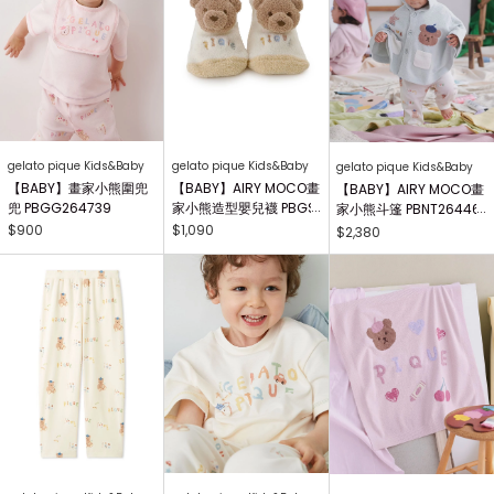
gelato pique Kids&Baby
gelato pique Kids&Baby
gelato pique Kids&Baby
【BABY】畫家小熊圍兜
【BABY】AIRY MOCO畫
【BABY】AIRY MOCO畫
兜 PBGG264739
家小熊造型嬰兒襪 PBGS
家小熊斗篷 PBNT26446
264415
4
$900
$1,090
$2,380