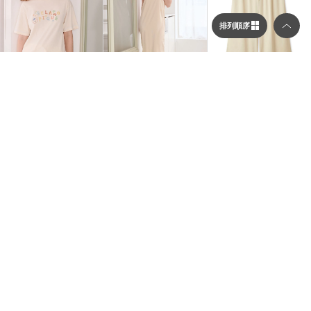
排列順序
選擇顯示列數／排列順序
gelato pique
gelato pique
gelato pique
畫家小熊T-Shirt PWCT2
蕾絲罩杯長洋裝 PWFO2
蕾絲長褲 PWFP264224
顯示列數
64339
64225
$2,860
$1,830
$3,920
二列顯示（圖片較大）
三列顯示（圖片較多）
排列順序
依到貨順序