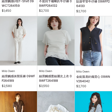
絲滑觸感U領T-Shirt 09
不規則下襬喇叭牛仔褲 0
貼袋窄管牛仔褲 09WFP2
WCT264159
9WFP264132
64133
$1,450
$2,700
$2,700
Mila Owen
Mila Owen
Mila Owen
絲滑觸感休閒長褲 09WF
絲滑觸感蕾絲層次上衣 0
金釦落肩針織背心 09WN
P264189
9WFT264188
V264042
$2,580
$3,550
$2,700