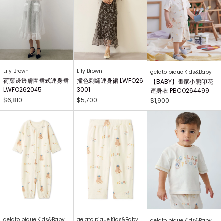
Lily Brown
Lily Brown
gelato pique Kids&Baby
荷葉邊透膚圍裙式連身裙
撞色刺繡連身裙 LWFO26
【BABY】畫家小熊印花
LWFO262045
3001
連身衣 PBCO264499
$6,810
$5,700
$1,900
gelato pique Kids&Baby
gelato pique Kids&Baby
gelato pique Kids&Baby