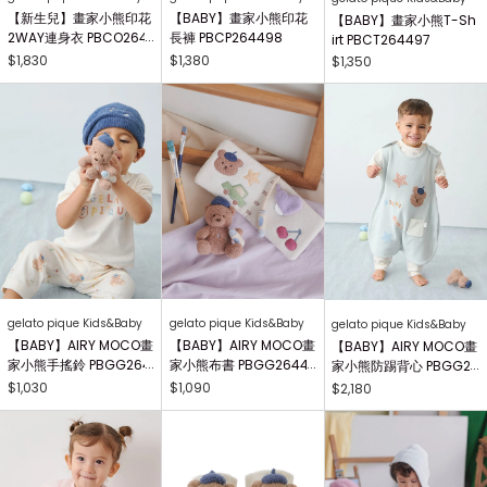
【新生兒】畫家小熊印花
【BABY】畫家小熊印花
【BABY】畫家小熊T-Sh
2WAY連身衣 PBCO264
長褲 PBCP264498
irt PBCT264497
738
$1,830
$1,380
$1,350
gelato pique Kids&Baby
gelato pique Kids&Baby
gelato pique Kids&Baby
【BABY】AIRY MOCO畫
【BABY】AIRY MOCO畫
【BABY】AIRY MOCO畫
家小熊手搖鈴 PBGG264
家小熊布書 PBGG26441
家小熊防踢背心 PBGG2
414
8
64465
$1,030
$1,090
$2,180