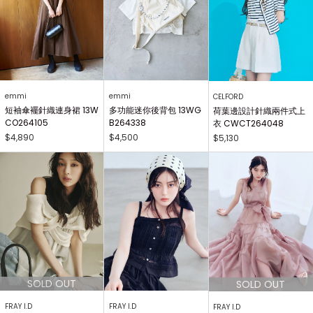
emmi
emmi
CELFORD
短袖傘襬針織連身裙 13W
多功能迷你後背包 13WG
荷葉邊設計針織兩件式上
CO264105
B264338
衣 CWCT264048
$4,890
$4,500
$5,130
FRAY I.D
FRAY I.D
FRAY I.D