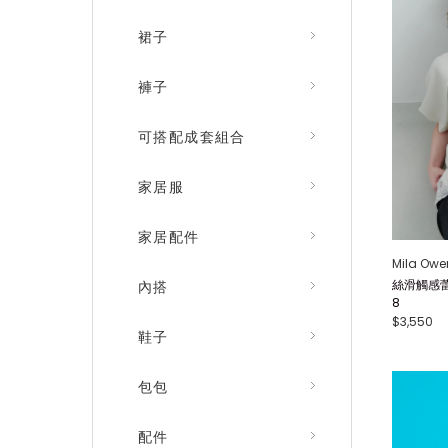
裙子
褲子
可搭配成套組合
家居服
家居配件
Mila Owe
絲滑觸感蕾
內搭
8
$3,550
鞋子
包包
配件