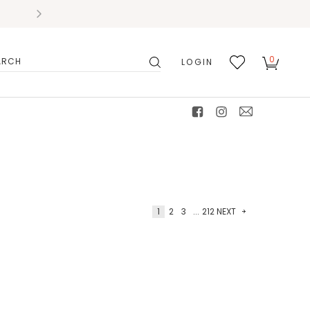
0
LOGIN
搜
我的
尋
最愛
facebook
instagram
mail
1
2
3
...
212
NEXT