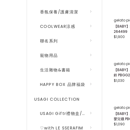
香氛保養/護膚清潔
COOLWEAR涼感
聯名系列
FRAY I.D
一字領羅紋
寵物用品
WNT264
$2,700
生活雜物&書籍
HAPPY BOX 品牌福袋
USAGI COLLECTION
USAGI Giftr禮物盒/包裝盒
♡with LE SSERAFIM