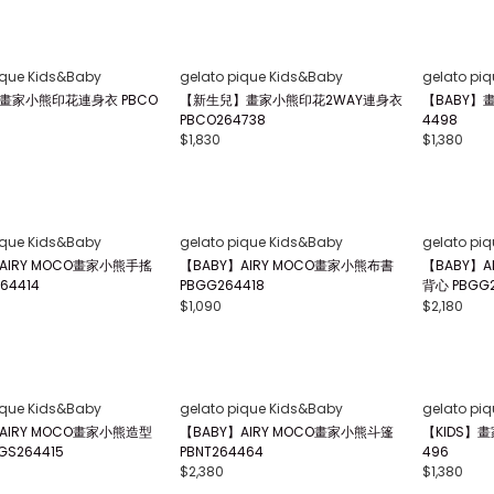
Lily Brown
Lily Brown
針織上衣/可機洗.UV防曬 F
【LILY BROWN Lingerie】蕾絲澎袖連
荷葉邊透膚圍
029
身衣 LLCO262503
45
$3,550
$6,810