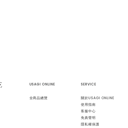
$2,180
ique Kids&Baby
gelato pique Kids&Baby
AIRY MOCO畫家小熊手搖
【BABY】AIRY MOCO畫家小熊布書
64414
PBGG264418
$1,090
ique Kids&Baby
gelato pique Kids&Baby
gelato pi
AIRY MOCO畫家小熊造型
【BABY】AIRY MOCO畫家小熊斗篷
【KIDS】畫
GS264415
PBNT264464
496
$2,380
$1,380
ique Kids&Baby
gelato pique Kids&Baby
gelato pi
AIRY MOCO畫家小熊毛毯 P
【KIDS】畫家小熊印花萬用毯 PKGG2
【KIDS】A
17
64740
PKNT2644
$1,700
$2,310