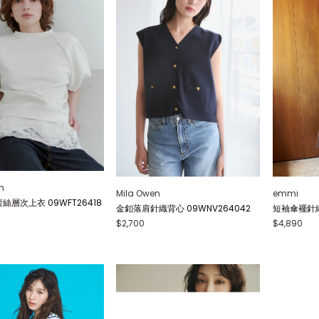
n
Mila Owen
emmi
絲層次上衣 09WFT26418
金釦落肩針織背心 09WNV264042
短袖傘襬針織連
$2,700
$4,890