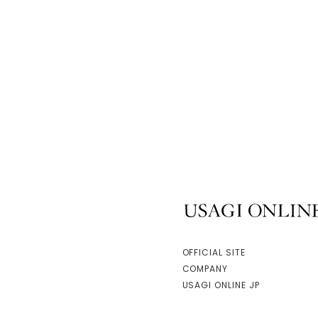
gelato p
【BABY】
鈴 PBGG2
$1,030
gelato p
【BABY】
嬰兒襪 PB
$1,090
gelato p
【KIDS】
KGG2644
$1,730