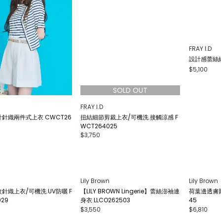
FRAY I.D
FRAY I.D
針織兩件式上衣 CWCT26
扭結細節剪裁上衣/可機洗.接觸涼感 F
設計感蕾絲細
WCT264025
$5,100
$3,750