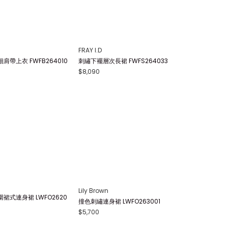
FRAY I.D
肩帶上衣 FWFB264010
刺繡下襬層次長裙 FWFS264033
$8,090