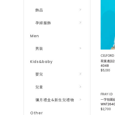
飾品
孕婦服飾
Men
男裝
CELFORD
荷葉邊設計
Kids&baby
4048
$5,130
嬰兒
兒童
彌月禮盒&新生兒禮物
Other