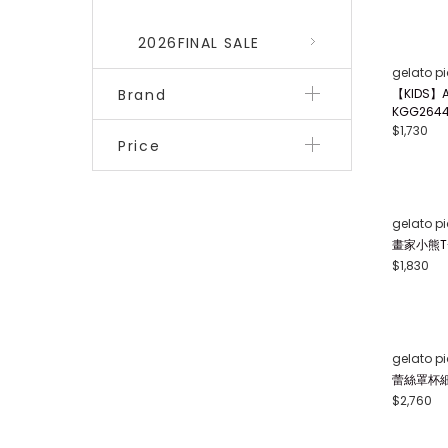
2026FINAL SALE
Brand
gelato p
【BABY
Price
264499
$1,900