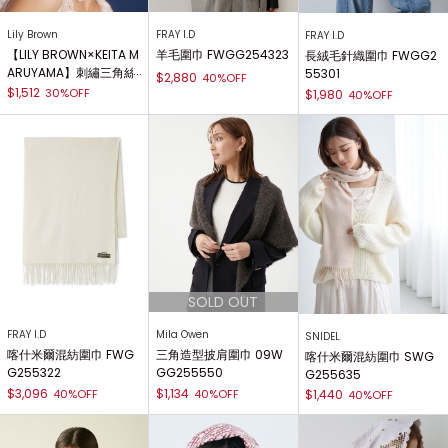
Lily Brown
FRAY I.D
FRAY I.D
【LILY BROWN×KEITA M
羊毛圍巾 FWGG254323
長絨毛針織圍巾 FWGG2
ARUYAMA】刺繡三角絲
55301
$2,880
40%OFF
巾 LWGG261359
$1,512
30%OFF
$1,980
40%OFF
FRAY I.D
Mila Owen
SNIDEL
喀什米爾混紡圍巾 FWG
三角造型披肩圍巾 09W
喀什米爾混紡圍巾 SWG
G255322
GG255550
G255635
$3,096
$1,134
40%OFF
40%OFF
$1,440
40%OFF