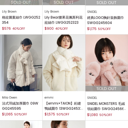
Lily Brown
Lily Brown
SNIDEL
格紋圖案絲巾 LWGG252
Lily Bear腰果花佩斯利花
經典LOGO胸針裝飾圍巾
354
紋絲巾 LWGG252323
SWGG245604
$576
$900
40%OFF
40%OFF
$1,175
50%OFF
Mila Owen
emmi
SNIDEL
法式羽絨加厚圍巾 09W
【emmi×TAION】絎縫
SNIDEL MONSTERS 毛絨
GG245595
鴨絨圍巾 13WGG24532
領結圍巾 SWGG24566
2
6
$1,065
$1,575
50%OFF
50%OFF
$1,080
50%OFF