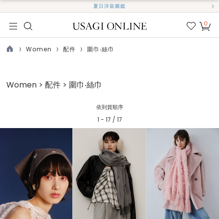
夏日洋裝圖鑑
0
我的
最愛
Women
配件
圍巾‧絲巾
TOP
Women > 配件 > 圍巾‧絲巾
依到貨順序
1 - 17 / 17