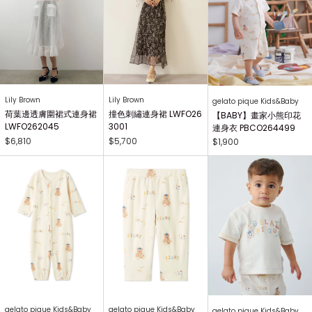
Lily Brown
Lily Brown
gelato pique Kids&Baby
荷葉邊透膚圍裙式連身裙
撞色刺繡連身裙 LWFO26
【BABY】畫家小熊印花
LWFO262045
3001
連身衣 PBCO264499
$6,810
$5,700
$1,900
gelato pique Kids&Baby
gelato pique Kids&Baby
gelato pique Kids&Baby