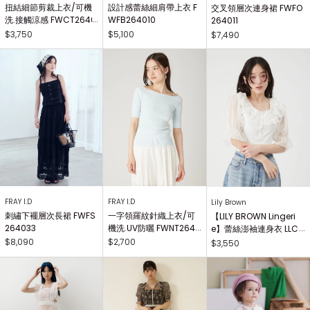
扭結細節剪裁上衣/可機
設計感蕾絲細肩帶上衣 F
交叉領層次連身裙 FWFO
洗.接觸涼感 FWCT2640
WFB264010
264011
25
$3,750
$5,100
$7,490
FRAY I.D
FRAY I.D
Lily Brown
刺繡下襬層次長裙 FWFS
一字領羅紋針織上衣/可
【LILY BROWN Lingeri
264033
機洗.UV防曬 FWNT2640
e】蕾絲澎袖連身衣 LLCO
29
262503
$8,090
$2,700
$3,550