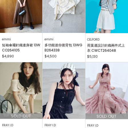
emmi
emmi
CELFORD
短袖傘襬針織連身裙 13W
多功能迷你後背包 13WG
荷葉邊設計針織兩件式上
CO264105
B264338
衣 CWCT264048
$4,890
$4,500
$5,130
FRAY I.D
FRAY I.D
FRAY I.D