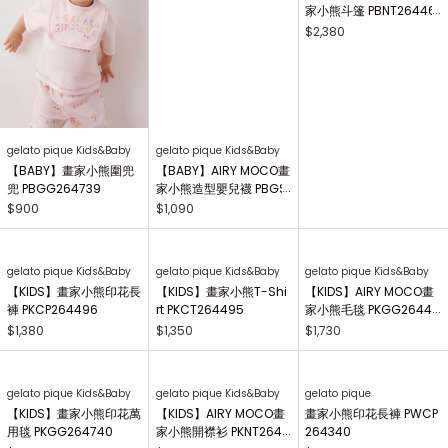
gelato pique Kids&Baby
gelato pique Kids&Baby
gelato pique Kids&Baby
【BABY】畫家小熊圍兜
【BABY】AIRY MOCO畫
【BABY】AIRY MOCO畫
兜 PBGG264739
家小熊造型嬰兒襪 PBGS
家小熊斗篷 PBNT26446
264415
4
$900
$1,090
$2,380