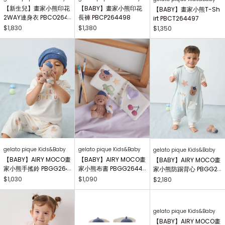
【新生兒】畫家小熊印花
【BABY】畫家小熊印花
【BABY】畫家小熊T-Sh
2WAY連身衣 PBCO264
長褲 PBCP264498
irt PBCT264497
738
$1,830
$1,380
$1,350
gelato pique Kids&Baby
gelato pique Kids&Baby
gelato pique Kids&Baby
【BABY】AIRY MOCO畫
【BABY】AIRY MOCO畫
【BABY】AIRY MOCO畫
家小熊手搖鈴 PBGG264
家小熊布書 PBGG26441
家小熊防踢背心 PBGG2
414
8
64465
$1,030
$1,090
$2,180