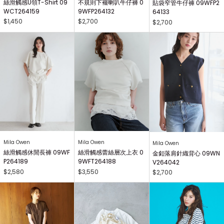
絲滑觸感U領T-Shirt 09
不規則下襬喇叭牛仔褲 0
貼袋窄管牛仔褲 09WFP2
WCT264159
9WFP264132
64133
$1,450
$2,700
$2,700
Mila Owen
Mila Owen
Mila Owen
絲滑觸感休閒長褲 09WF
絲滑觸感蕾絲層次上衣 0
金釦落肩針織背心 09WN
P264189
9WFT264188
V264042
$2,580
$3,550
$2,700