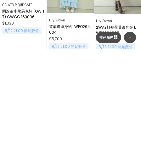
GELATO PIQUE CAFE
圓滾滾小熊馬克杯 (OWH
T) GWGG263006
Lily Brown
Lily Brown
$1,030
荷葉邊連身裙 LWFO264
2WAY打褶荷葉邊套裝 L
8/12 21:00 開始販售
004
WFO264008
排列順序
$5,700
$6,810
8/12 21:00 開始販售
8/12 21:00 開始販售
選擇顯示列數／排列順序
顯示列數
二列顯示（圖片較大）
三列顯示（圖片較多）
Lily Brown
Lily Brown
Lily Brown
削肩無袖層次連身裙 LWF
低腰牛仔長褲 LWFP264
【Lily Bear】可登機海軍
排列順序
O264048
068
風波士頓包 LWGB26431