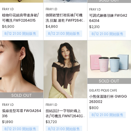
FRAY I.D
FRAY I.D
FRAY I.D
植物印花細肩帶連身裙/
側開衩雙打褶長褲/可機
可調式鍊條項鍊 FWGA2
可機洗 FWFO264015
洗.抗皺.速乾 FWFP2640
64314
06
$6,900
$4,860
$2,310
8/12 21:00 開始販售
8/12 21:00 開始販售
8/12 21:00 開始販售
GELATO PIQUE CAFE
小熊保溫隨行杯 GWGG
263002
FRAY I.D
FRAY I.D
$800
弧線造型耳環 FWGA264
扭結設計一字領針織上
8/12 21:00 開始販售
316
衣/可機洗 FWNT26402
8
$1,890
$3,720
8/12 21:00 開始販售
8/12 21:00 開始販售