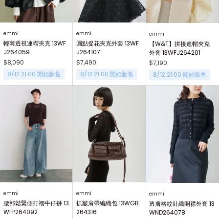
emmi
emmi
emmi
輕薄透視連帽夾克 13WF
圓點提花夾克外套 13WF
【W&T】拼接連帽夾克
J264059
J264107
外套 13WFJ264201
$8,090
$7,490
$7,190
8/12 21:00 開始販售
8/12 21:00 開始販售
8/12 21:00 開始販售
emmi
emmi
emmi
腰部鬆緊側打褶牛仔褲 13
抓皺肩帶編織包 13WGB
透膚格紋針織開襟外套 13
WFP264092
264316
WND264078