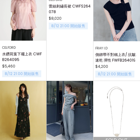
蕾絲刺繡長裙 CWFS264
078
$8,020
8/12 21:00 開始販售
CELFORD
FRAY I.D
水鑽荷葉下襬上衣 CWF
側綁帶不對稱上衣/.抗皺.
B264095
速乾.彈性 FWFB264019
$5,460
$4,200
8/12 21:00 開始販售
8/12 21:00 開始販售