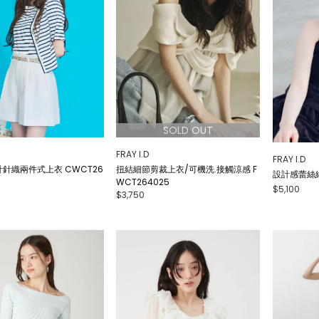
FRAY I.D
FRAY I.D
針織兩件式上衣 CWCT26
扭結細節剪裁上衣/可機洗.接觸涼感 F
設計感蕾絲細
WCT264025
$5,100
$3,750