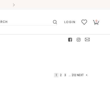
0
LOGIN
搜
我的
尋
最愛
facebook
instagram
mail
1
2
3
...
212
NEXT