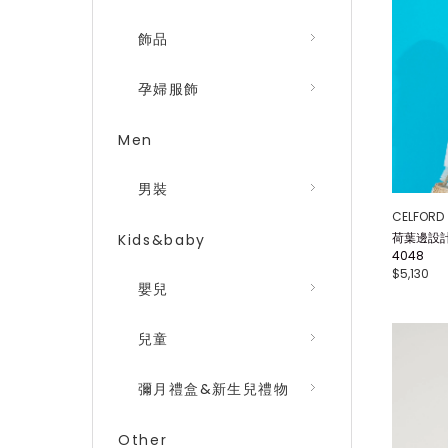
飾品
孕婦服飾
Men
男裝
CELFORD
荷葉邊設計
Kids&baby
4048
$5,130
嬰兒
兒童
彌月禮盒&新生兒禮物
Other