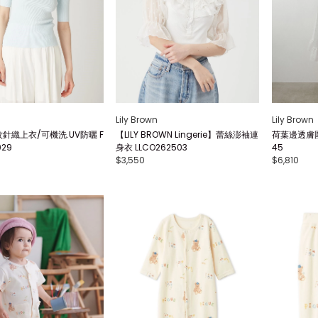
Lily Brown
Lily Brown
針織上衣/可機洗.UV防曬 F
【LILY BROWN Lingerie】蕾絲澎袖連
荷葉邊透膚圍
029
身衣 LLCO262503
45
$3,550
$6,810