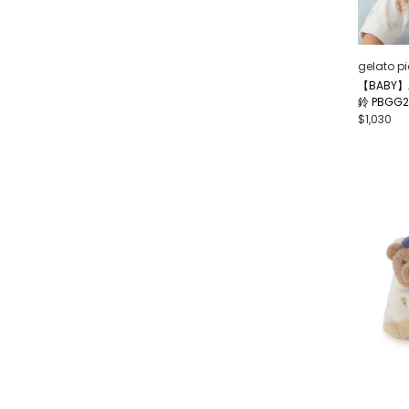
gelato p
【BABY】
鈴 PBGG2
$1,030