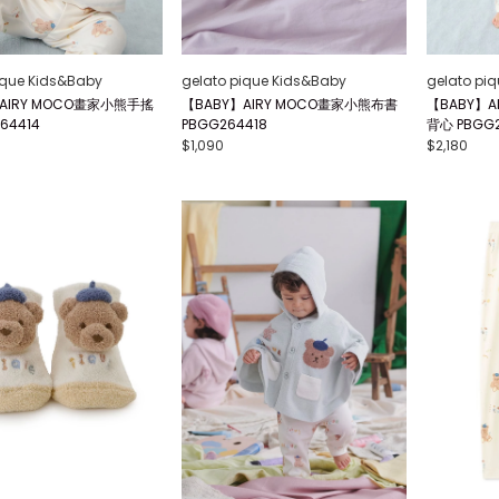
ique Kids&Baby
gelato pique Kids&Baby
gelato pi
AIRY MOCO畫家小熊手搖
【BABY】AIRY MOCO畫家小熊布書
【BABY】A
64414
PBGG264418
背心 PBGG
$1,090
$2,180