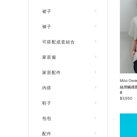
裙子
褲子
可搭配成套組合
家居服
家居配件
Mila Owe
絲滑觸感蕾
內搭
8
$3,550
鞋子
包包
配件