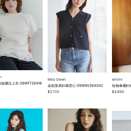
n
Mila Owen
emmi
絲層次上衣 09WFT26418
金釦落肩針織背心 09WNV264042
短袖傘襬針織連
$2,700
$4,890