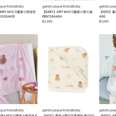
ique Kids&Baby
gelato pique Kids&Baby
gelato pi
AIRY MOCO畫家小熊造型
【BABY】AIRY MOCO畫家小熊斗篷
【KIDS】畫
GS264415
PBNT264464
496
$2,380
$1,380
ique Kids&Baby
gelato pique Kids&Baby
gelato pi
AIRY MOCO畫家小熊毛毯 P
【KIDS】畫家小熊印花萬用毯 PKGG2
【KIDS】A