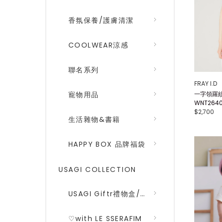
香氛保養/護膚清潔
COOLWEAR涼感
聯名系列
FRAY I.D
一字領羅紋
寵物用品
WNT264
$2,700
生活雜物&書籍
HAPPY BOX 品牌福袋
USAGI COLLECTION
USAGI Giftr禮物盒/包裝盒
♡with LE SSERAFIM