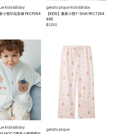
que Kids&Baby
gelato pique Kids&Baby
家小熊印花長褲 PKCP264
【KIDS】畫家小熊T-Shirt PKCT264
495
$1,350
que Kids&Baby
gelato pique
IRY MOCO畫家小熊開襟衫