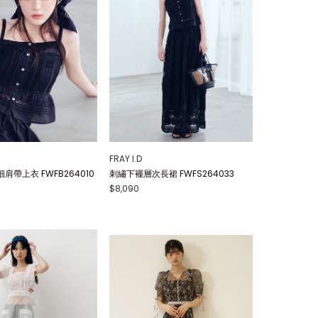
FRAY I.D
肩帶上衣 FWFB264010
刺繡下襬層次長裙 FWFS264033
$8,090