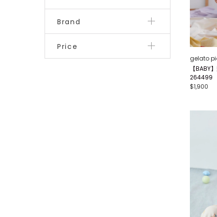
Brand
Price
gelato p
【BABY
264499
$1,900