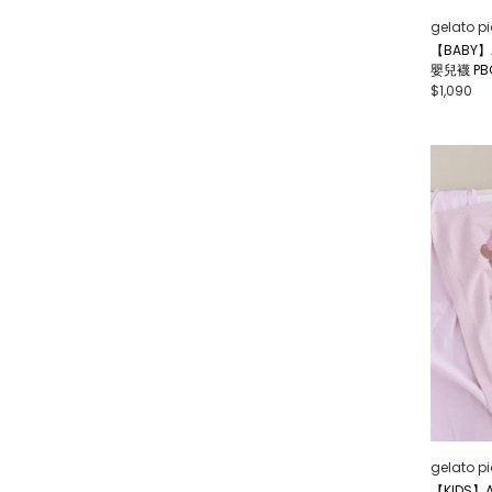
gelato p
【BABY】
嬰兒襪 PB
$1,090
gelato p
【KIDS】