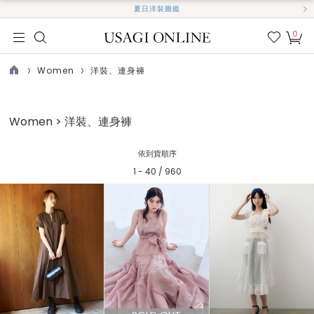
夏日洋裝圖鑑
0
我的
最愛
Women
洋裝、連身褲
TOP
Women > 洋裝、連身褲
依到貨順序
1 - 40 / 960