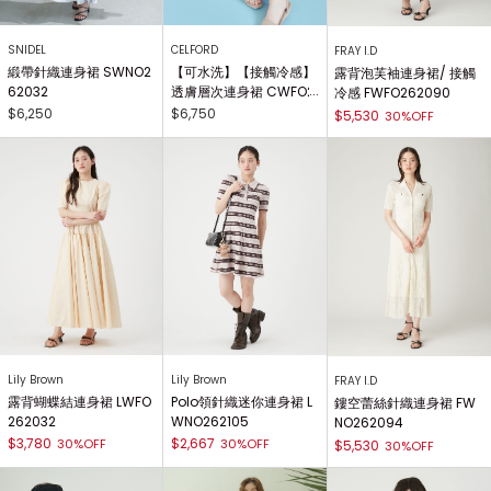
SNIDEL
CELFORD
FRAY I.D
緞帶針織連身裙 SWNO2
【可水洗】【接觸冷感】
露背泡芙袖連身裙/ 接觸
62032
透膚層次連身裙 CWFO2
冷感 FWFO262090
64030
$6,250
$6,750
$5,530
30%OFF
Lily Brown
Lily Brown
FRAY I.D
露背蝴蝶結連身裙 LWFO
Polo領針織迷你連身裙 L
鏤空蕾絲針織連身裙 FW
262032
WNO262105
NO262094
$3,780
$2,667
30%OFF
30%OFF
$5,530
30%OFF