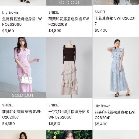
SNIDEL
SNIDEL
Lily Brown
印花連身裙 SWFO26231
荷葉印花露肩連身裙 SW
魚尾剪裁透膚連身裙 LW
7
FO262308
NO262060
$5,400
$4,890
$5,160
SNIDEL
SNIDEL
Lily Brown
前排釦針織連身裙 SWN
一字領針織拼接連身裙 S
花卉印花百褶連身裙 LWF
O262067
WNO262068
O262041
$4,350
$6,810
$5,400