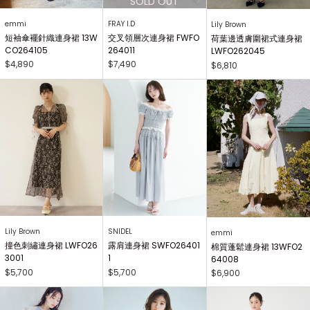
emmi
FRAY I.D
Lily Brown
短袖傘襬針織連身裙 13W
交叉領層次連身裙 FWFO
荷葉邊透膚圍裙式連身裙
CO264105
264011
LWFO262045
$4,890
$7,490
$6,810
Lily Brown
SNIDEL
emmi
撞色刺繡連身裙 LWFO26
露肩連身裙 SWFO26401
棉質蓬鬆連身裙 13WFO2
3001
1
64008
$5,700
$5,700
$6,900