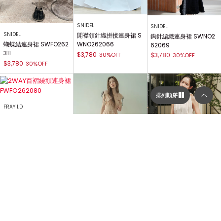
SNIDEL
SNIDEL
SNIDEL
開襟領針織拼接連身裙 S
鉤針編織連身裙 SWNO2
WNO262066
蝴蝶結連身裙 SWFO262
62069
311
$3,780
30%OFF
$3,780
30%OFF
$3,780
30%OFF
排列順序
FRAY I.D
2WAY百褶繞頸連身裙 F
WFO262080
$5,145
30%OFF
選擇顯示列數／排列順序
顯示列數
Lily Brown
SNIDEL
二列顯示（圖片較大）
流蘇提花褶皺連身裙 LWF
澎袖氣球剪裁迷你連身裙
O262067
SWFO262080
$3,990
30%OFF
$4,767
30%OFF
三列顯示（圖片較多）