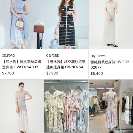
CELFORD
CELFORD
Lily Brown
【可水洗】條紋蕾絲滾邊
【可水洗】鏤空花紋滾邊
蕾絲剪裁連身裙 LWCO2
連身裙 CWFO264032
迷你連身裙 CWNO2640
62077
34
$7,700
$7,380
$5,400