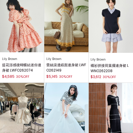
Lily Brown
Lily Brown
Lily Brown
提花澎感後蝴蝶結迷你連
蕾絲滾邊緞面連身裙 LWF
襯衫拼接荷葉擺連身裙 L
身裙 LWFO262074
O262149
WNO262208
$4,585
$5,145
30%OFF
30%OFF
$3,612
30%OFF