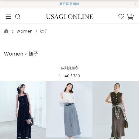
夏日洋裝圖鑑
0
我的
最愛
Women
裙子
TOP
Women > 裙子
依到貨順序
1 - 40 / 730