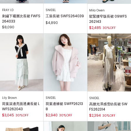
FRAY I.D
SNIDEL
Mila Owen
刺繡下襬層次長裙 FWFS
工裝長裙 SWFS264039
鬆緊腰窄版長裙 09WFS
264033
262143
$4,890
$8,090
$2,485
30%OFF
Lily Brown
SNIDEL
SNIDEL
荷葉滾邊亮面透膚長裙 L
荷葉邊褲裙 SWFP26213
高腰光澤感雪紡長裙 SW
WFS262043
8
FS262314
$3,045
$2,940
30%OFF
30%OFF
$2,394
30%OFF