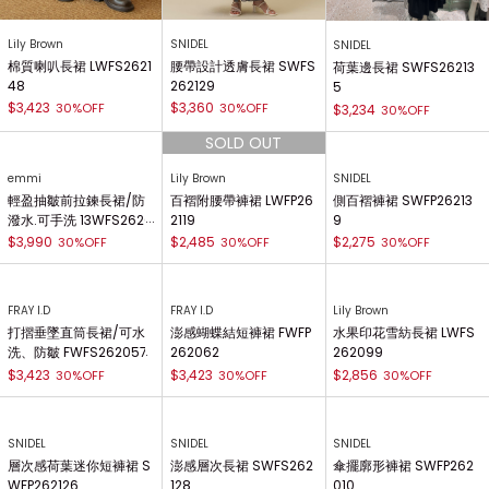
Lily Brown
SNIDEL
SNIDEL
棉質喇叭長裙 LWFS2621
腰帶設計透膚長裙 SWFS
荷葉邊長裙 SWFS26213
48
262129
5
$3,423
$3,360
30%OFF
30%OFF
$3,234
30%OFF
emmi
Lily Brown
SNIDEL
輕盈抽皺前拉鍊長裙/防
百褶附腰帶褲裙 LWFP26
側百褶褲裙 SWFP26213
潑水.可手洗 13WFS2620
2119
9
73
$3,990
$2,485
$2,275
30%OFF
30%OFF
30%OFF
FRAY I.D
FRAY I.D
Lily Brown
打摺垂墜直筒長裙/可水
澎感蝴蝶結短褲裙 FWFP
水果印花雪紡長裙 LWFS
洗、防皺 FWFS262057
262062
262099
$3,423
$3,423
$2,856
30%OFF
30%OFF
30%OFF
SNIDEL
SNIDEL
SNIDEL
層次感荷葉迷你短褲裙 S
澎感層次長裙 SWFS262
傘擺廓形褲裙 SWFP262
WFP262126
128
010