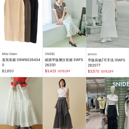
Mila Owen
SNIDEL
emmi
直筒長裙 09WNS26434
緞面窄版層次長裙 SWFS
窄版長裙/可手洗 13WFS
0
262131
262077
$2,850
$3,423
30%OFF
$3,570
30%OFF