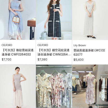
CELFORD
CELFORD
Lily Brown
【可水洗】條紋蕾絲滾邊
【可水洗】鏤空花紋滾邊
蕾絲剪裁連身裙 LWCO2
連身裙 CWFO264032
迷你連身裙 CWNO2640
62077
34
$7,700
$7,380
$5,400