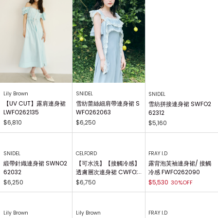
Lily Brown
SNIDEL
SNIDEL
【UV CUT】露肩連身裙
雪紡蕾絲細肩帶連身裙 S
雪紡拼接連身裙 SWFO2
LWFO262135
WFO262063
62312
$6,810
$6,250
$5,160
SNIDEL
CELFORD
FRAY I.D
緞帶針織連身裙 SWNO2
【可水洗】【接觸冷感】
露背泡芙袖連身裙/ 接觸
62032
透膚層次連身裙 CWFO2
冷感 FWFO262090
64030
$6,250
$6,750
$5,530
30%OFF
Lily Brown
Lily Brown
FRAY I.D