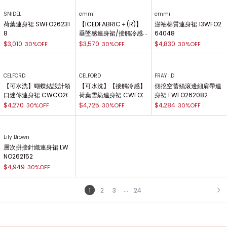
SNIDEL
emmi
emmi
荷葉連身裙 SWFO26231
【ICEDFABRIC＋(R)】
澎袖棉質連身裙 13WFO2
8
垂墜感連身裙/接觸冷感 1
64048
3WCO262051
$3,010
$3,570
$4,830
30%OFF
30%OFF
30%OFF
CELFORD
CELFORD
FRAY I.D
【可水洗】蝴蝶結設計領
【可水洗】【接觸冷感】
側挖空蕾絲滾邊細肩帶連
口迷你連身裙 CWCO26
荷葉雪紡連身裙 CWFO2
身裙 FWFO262082
2060
62053
$4,270
$4,725
$4,284
30%OFF
30%OFF
30%OFF
Lily Brown
層次拼接針織連身裙 LW
NO262152
$4,949
30%OFF
...
1
2
3
24
NEXT