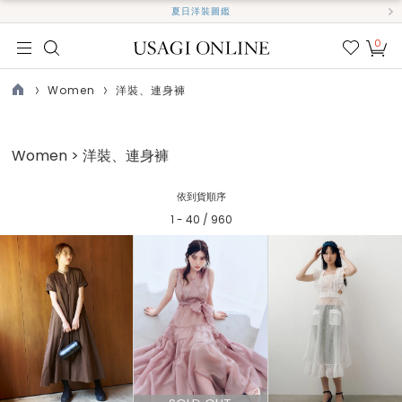
夏日洋裝圖鑑
0
我的
最愛
Women
洋裝、連身褲
TOP
Women > 洋裝、連身褲
依到貨順序
1 - 40 / 960