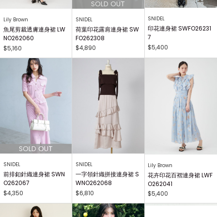
SNIDEL
SNIDEL
Lily Brown
印花連身裙 SWFO26231
荷葉印花露肩連身裙 SW
魚尾剪裁透膚連身裙 LW
7
FO262308
NO262060
$5,400
$4,890
$5,160
SNIDEL
SNIDEL
Lily Brown
前排釦針織連身裙 SWN
一字領針織拼接連身裙 S
花卉印花百褶連身裙 LWF
O262067
WNO262068
O262041
$4,350
$6,810
$5,400