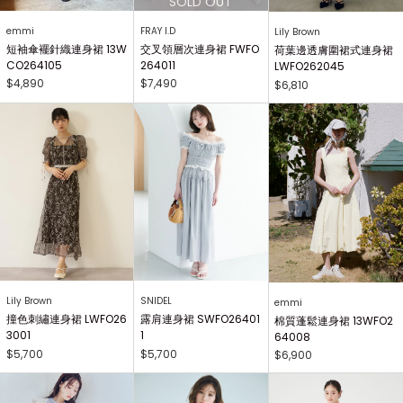
emmi
FRAY I.D
Lily Brown
短袖傘襬針織連身裙 13W
交叉領層次連身裙 FWFO
荷葉邊透膚圍裙式連身裙
CO264105
264011
LWFO262045
$4,890
$7,490
$6,810
Lily Brown
SNIDEL
emmi
撞色刺繡連身裙 LWFO26
露肩連身裙 SWFO26401
棉質蓬鬆連身裙 13WFO2
3001
1
64008
$5,700
$5,700
$6,900