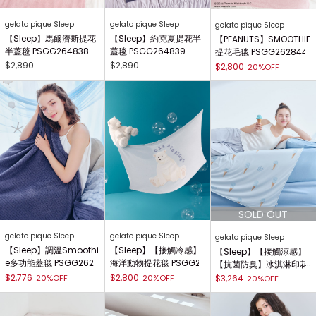
gelato pique Sleep
gelato pique Sleep
gelato pique Sleep
【Sleep】馬爾濟斯提花
【Sleep】約克夏提花半
【PEANUTS】SMOOTHIE
半蓋毯 PSGG264838
蓋毯 PSGG264839
提花毛毯 PSGG262844
$2,890
$2,890
$2,800
20%OFF
gelato pique Sleep
gelato pique Sleep
gelato pique Sleep
【Sleep】調溫Smoothi
【Sleep】【接觸冷感】
【Sleep】【接觸涼感】
e多功能蓋毯 PSGG2628
海洋動物提花毯 PSGG2
【抗菌防臭】冰淇淋印花
38
62835
雙面涼感毯 PSGG26280
$2,776
$2,800
20%OFF
20%OFF
$3,264
20%OFF
0