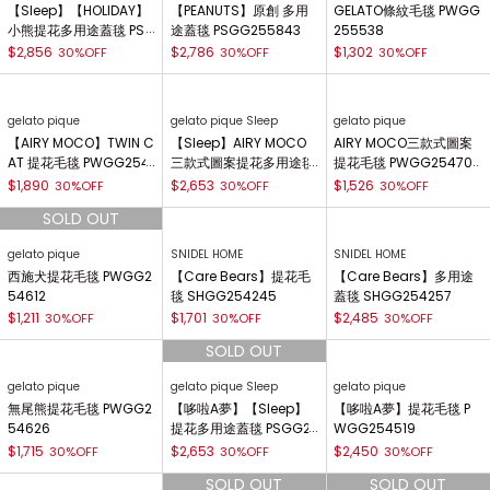
gelato pique
gelato pique
gelato pique
【哆啦A夢】Baby Moc
貴賓狗提花毛毯 PWGG2
【Steiff】POWDER 提花
o提花毛毯 PWGG26153
55635
毛毯 PWGG255566
6
$2,264
$1,953
20%OFF
30%OFF
$2,653
30%OFF
gelato pique Sleep
gelato pique Sleep
gelato pique
【Sleep】【HOLIDAY】
【PEANUTS】原創 多用
GELATO條紋毛毯 PWGG
小熊提花多用途蓋毯 PS
途蓋毯 PSGG255843
255538
GG255809
$2,856
$2,786
$1,302
30%OFF
30%OFF
30%OFF
gelato pique
gelato pique Sleep
gelato pique
【AIRY MOCO】TWIN C
【Sleep】AIRY MOCO
AIRY MOCO三款式圖案
AT 提花毛毯 PWGG254
三款式圖案提花多用途毯
提花毛毯 PWGG254707
708
PSGG254842
$1,890
$2,653
$1,526
30%OFF
30%OFF
30%OFF
gelato pique
SNIDEL HOME
SNIDEL HOME
西施犬提花毛毯 PWGG2
【Care Bears】提花毛
【Care Bears】多用途