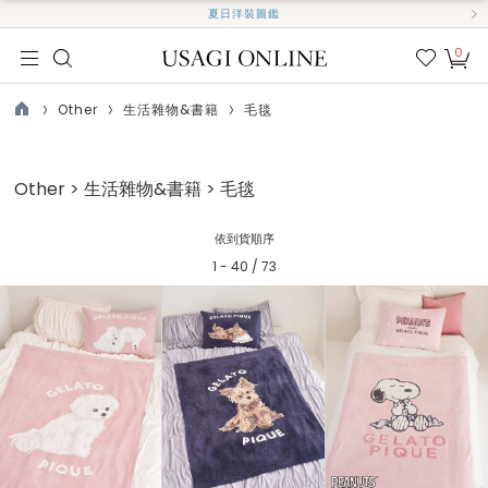
夏日洋裝圖鑑
0
我的
最愛
Other
生活雜物&書籍
毛毯
TOP
Other > 生活雜物&書籍 > 毛毯
依到貨順序
1 - 40 / 73