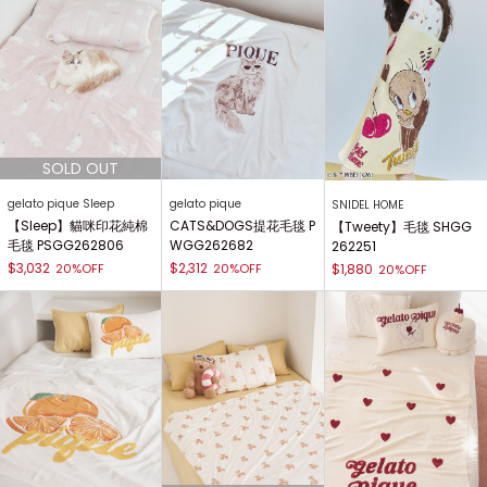
gelato pique Sleep
gelato pique
SNIDEL HOME
【Sleep】貓咪印花純棉
CATS&DOGS提花毛毯 P
【Tweety】毛毯 SHGG
毛毯 PSGG262806
WGG262682
262251
$3,032
$2,312
20%OFF
20%OFF
$1,880
20%OFF