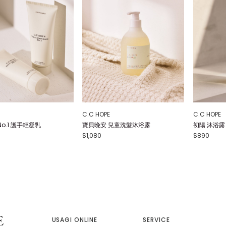
C.C HOPE
C.C HOPE
o.1 護手輕凝乳
寶貝晚安 兒童洗髮沐浴露
初陽 沐浴露
$1,080
$890
USAGI ONLINE
SERVICE