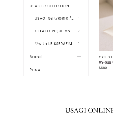
USAGI COLLECTION
USAGI Giftr禮物盒/包裝盒
GELATO PIQUE encounters DRAGON QUEST 勇者鬥惡龍 二彈
♡with LE SSERAFIM
Brand
C.C HOPE
喀什米爾 N
$580
Price