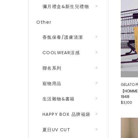
彌月禮盒&新生兒禮物
Other
香氛保養/護膚清潔
COOLWEAR涼感
聯名系列
寵物用品
GELATO P
【HOMM
1948
生活雜物&書籍
$3,100
HAPPY BOX 品牌福袋
夏日UV CUT