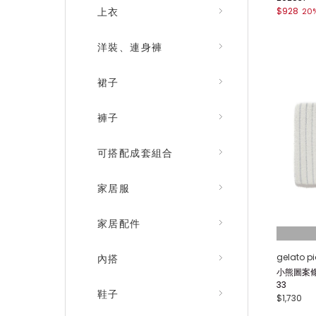
$928
上衣
20
洋裝、連身褲
裙子
褲子
可搭配成套組合
家居服
家居配件
gelato p
內搭
小熊圖案條
33
鞋子
$1,730