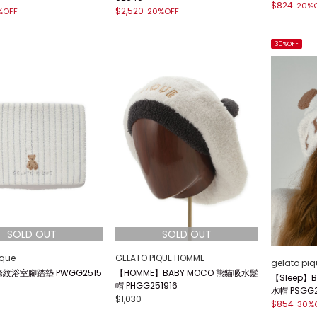
$824
20%
$2,520
%OFF
20%OFF
30%OFF
ique
GELATO PIQUE HOMME
gelato piq
紋浴室腳踏墊 PWGG2515
【HOMME】BABY MOCO 熊貓吸水髮
【Sleep】
帽 PHGG251916
水帽 PSGG2
$1,030
$854
30%