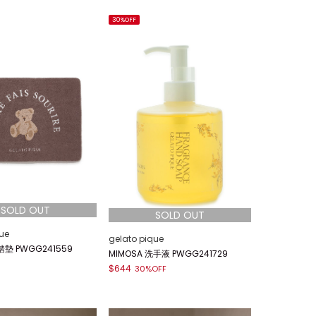
30%OFF
ue
gelato pique
 PWGG241559
MIMOSA 洗手液 PWGG241729
$644
30%OFF