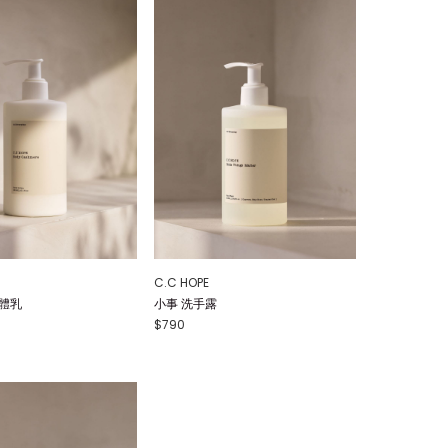
C.C HOPE
體乳
小事 洗手露
$790