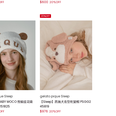
$600
OFF
20%OFF
20%OFF
ue Sleep
gelato pique Sleep
BABY MOCO 熊貓提花吸
【Sleep】西施犬造型乾髮帽 PSGG2
51825
45819
$976
OFF
20%OFF