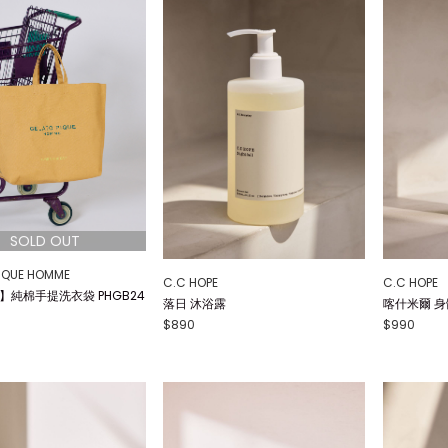
IQUE HOMME
C.C HOPE
C.C HOPE
E】純棉手提洗衣袋 PHGB24
落日 沐浴露
喀什米爾 身
$890
$990