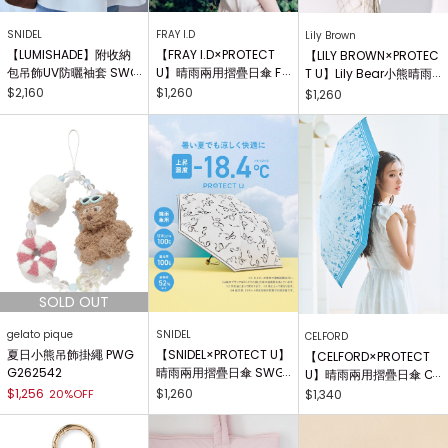
SNIDEL
FRAY I.D
Lily Brown
【LUMISHADE】附收納
【FRAY I.D×PROTECT
【LILY BROWN×PROTEC
包吊飾UV防曬袖套 SWG
U】晴雨兩用摺疊日傘 F
T U】Lily Bear小熊晴雨
G261726
WGG261362
兩用摺疊日傘 LWGG261
$2,160
$1,260
$1,260
318
gelato pique
SNIDEL
CELFORD
夏日小熊吊飾掛繩 PWG
【SNIDEL×PROTECT U】
【CELFORD×PROTECT
G262542
晴雨兩用摺疊日傘 SWG
U】晴雨兩用摺疊日傘 C
G261699
WGG261519
$1,256
$1,260
20%OFF
$1,340