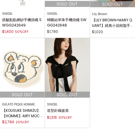
SNIDEL
SNIDEL
Lily Brown
抓皺點點網紗手機掛繩 S
蝴蝶結串珠手機掛繩 SW
【LILY BROWN×MARY Q
WGG242649
GG242648
UANT】經典小花樹脂手
機支架 LWGG241346
$1,400
$1,780
50%OFF
$1,020
GELATO PIQUE HOMME
SNIDEL
【KOUSUKE SHIMIZU】
造型針織披肩
【HOMME】AIRY MOCO
$1,316
30%OFF
靠枕 PHGG232990
$2,784
20%OFF