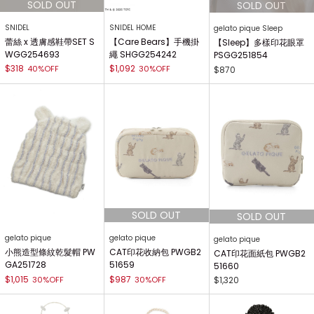
SNIDEL
SNIDEL HOME
gelato pique Sleep
蕾絲 x 透膚感鞋帶SET S
【Care Bears】手機掛
【Sleep】多樣印花眼罩
WGG254693
繩 SHGG254242
PSGG251854
$318
$1,092
40%OFF
30%OFF
$870
gelato pique
gelato pique
gelato pique
小熊造型條紋乾髮帽 PW
CAT印花收納包 PWGB2
CAT印花面紙包 PWGB2
GA251728
51659
51660
$1,015
$987
30%OFF
30%OFF
$1,320