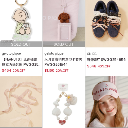
gelato pique
gelato pique
SNIDEL
【PEANUTS】原創插畫
玩具貴賓狗狗造型卡套夾
鞋帶SET SWGG254656
壓克力鑰匙圈 PWGG25
PWGG261544
$648
40%OFF
9223
$464
$1,160
20%OFF
20%OFF