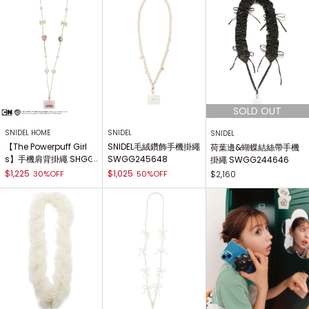
SNIDEL HOME
SNIDEL
SNIDEL
【The Powerpuff Girl
SNIDEL毛絨鑽飾手機掛繩
荷葉邊&蝴蝶結絲帶手機
s】手機肩背掛繩 SHGG
SWGG245648
掛繩 SWGG244646
251269
$1,225
$1,025
30%OFF
50%OFF
$2,160