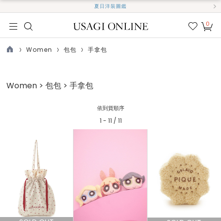
夏日洋裝圖鑑
0
我的
最愛
Women
包包
手拿包
TOP
Women > 包包 > 手拿包
依到貨順序
1 - 11 / 11