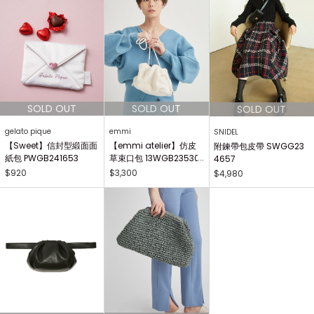
gelato pique
emmi
SNIDEL
【Sweet】信封型緞面面
【emmi atelier】仿皮
附鍊帶包皮帶 SWGG23
紙包 PWGB241653
草束口包 13WGB23530
4657
2
$920
$3,300
$4,980