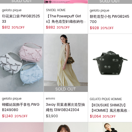
gelato pique
SNIDEL HOME
gelato pique
印花束口袋 PWGB2525
【The Powerpuff Girl
餅乾造型小包 PWGB245
33
s】角色造型針織收納包
700
SHGG251264
$812
$882
30%OFF
30%OFF
$928
20%OFF
gelato pique
emmi
GELATO PIQUE HOMME
蝴蝶結裝飾手拿包 PWG
3way 荷葉邊層次造型抽
【KOUSUKE SHIMIZU】
B249080
繩包 13WGB242304
【HOMME】風呂敷風收
納包 PHGB241976
$1,240
$3,900
20%OFF
$1,064
30%OFF