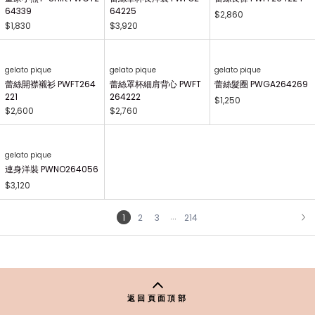
gelato pique Kids&Baby
gelato pique Kids&Baby
gelato pique
【KIDS】畫家小熊印花萬
【KIDS】AIRY MOCO畫
畫家小熊印花長褲 PWCP
用毯 PKGG264740
家小熊開襟衫 PKNT2644
264340
63
$1,700
$2,310
$2,410
gelato pique
gelato pique
gelato pique
畫家小熊T-Shirt PWCT2
蕾絲罩杯長洋裝 PWFO2
蕾絲長褲 PWFP264224
64339
64225
$2,860
$1,830
$3,920
gelato pique
gelato pique
gelato pique
蕾絲開襟襯衫 PWFT264
蕾絲罩杯細肩背心 PWFT
蕾絲髮圈 PWGA264269
221
264222
$1,250
$2,600
$2,760
gelato pique
連身洋裝 PWNO264056
$3,120