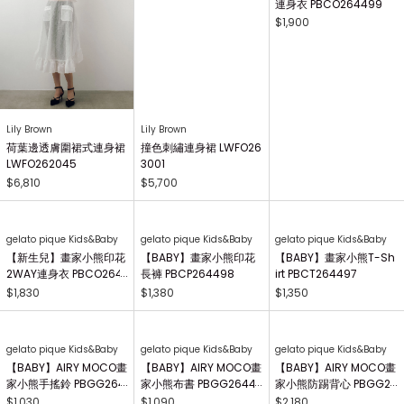
Lily Brown
Lily Brown
gelato pique Kids&Baby
荷葉邊透膚圍裙式連身裙
撞色刺繡連身裙 LWFO26
【BABY】畫家小熊印花
LWFO262045
3001
連身衣 PBCO264499
$6,810
$5,700
$1,900
gelato pique Kids&Baby
gelato pique Kids&Baby
gelato pique Kids&Baby