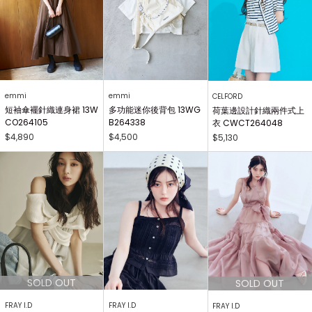
emmi
emmi
CELFORD
短袖傘襬針織連身裙 13W
多功能迷你後背包 13WG
荷葉邊設計針織兩件式上
CO264105
B264338
衣 CWCT264048
$4,890
$4,500
$5,130
FRAY I.D
FRAY I.D
FRAY I.D