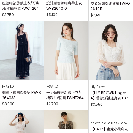
扭結細節剪裁上衣/可機
設計感蕾絲細肩帶上衣 F
交叉領層次連身裙 FWFO
洗.接觸涼感 FWCT2640
WFB264010
264011
25
$3,750
$5,100
$7,490
FRAY I.D
FRAY I.D
Lily Brown
刺繡下襬層次長裙 FWFS
一字領羅紋針織上衣/可
【LILY BROWN Lingeri
264033
機洗.UV防曬 FWNT2640
e】蕾絲澎袖連身衣 LLCO
29
262503
$8,090
$2,700
$3,550