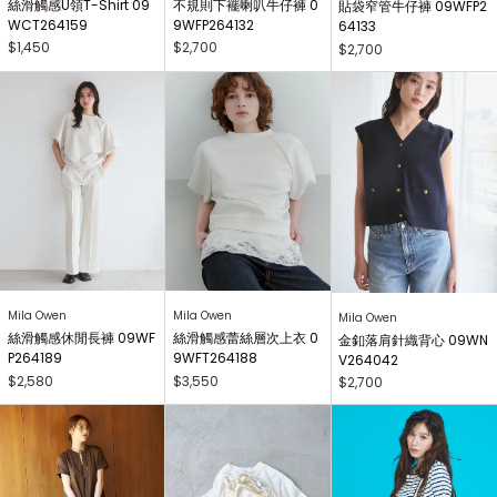
絲滑觸感U領T-Shirt 09
不規則下襬喇叭牛仔褲 0
貼袋窄管牛仔褲 09WFP2
WCT264159
9WFP264132
64133
$1,450
$2,700
$2,700
Mila Owen
Mila Owen
Mila Owen
絲滑觸感休閒長褲 09WF
絲滑觸感蕾絲層次上衣 0
金釦落肩針織背心 09WN
P264189
9WFT264188
V264042
$2,580
$3,550
$2,700