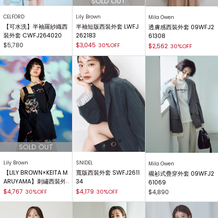
CELFORD
Lily Brown
Mila Owen
【可水洗】半袖羅紗織西
半袖短版西裝外套 LWFJ
透膚感西裝外套 09WFJ2
裝外套 CWFJ264020
262183
61308
$5,780
$3,045
30%OFF
$2,562
30%OFF
Lily Brown
SNIDEL
Mila Owen
【LILY BROWN×KEITA M
寬版西裝外套 SWFJ2611
襯衫式疊穿外套 09WFJ2
ARUYAMA】刺繡西裝外
34
61069
套 LWFJ261178
$4,767
$4,179
30%OFF
30%OFF
$4,890