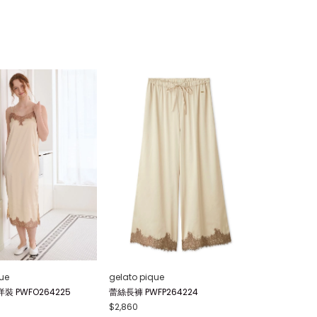
ue
gelato pique
 PWFO264225
蕾絲長褲 PWFP264224
$2,860