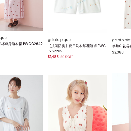
ique
gelato pique
gelato piq
杯連身睡衣裙 PWCO2642
【抗菌防臭】夏日洗衣印花短褲 PWC
草莓印花長褲 
P262289
$2,380
$1,488
20%OFF