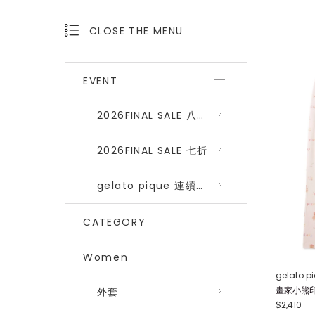
CLOSE THE MENU
OPEN THE MENU
EVENT
2026FINAL SALE 八折 (gelato pique、SNIDEL HOME)
2026FINAL SALE 七折
gelato pique 連續品番八折
CATEGORY
Women
gelato p
畫家小熊印
外套
$2,410