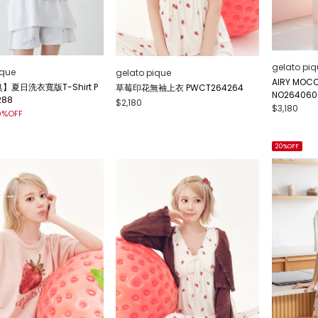
gelato piq
ique
gelato pique
AIRY MO
夏日洗衣寬版T-Shirt P
草莓印花無袖上衣 PWCT264264
NO264060
288
$2,180
$3,180
0%OFF
20%OFF