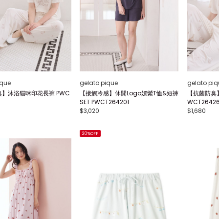
ique
gelato pique
gelato piq
】沐浴貓咪印花長褲 PWC
【接觸冷感】休閒Logo嫘縈T恤&短褲
【抗菌防臭】沐
SET PWCT264201
WCT2642
$3,020
$1,680
20%OFF