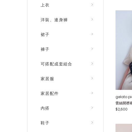
上衣
洋裝、連身褲
裙子
褲子
可搭配成套組合
家居服
家居配件
gelato p
蕾絲開襟襯衫
內搭
$2,600
鞋子