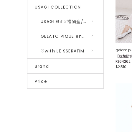
USAGI COLLECTION
USAGI Giftr禮物盒/包裝盒
GELATO PIQUE encounters DRAGON QUEST 勇者鬥惡龍 二彈
gelato p
♡with LE SSERAFIM
【抗菌防臭
P264262
Brand
$2,510
Price