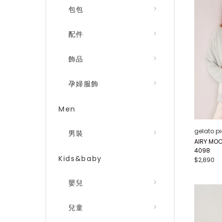
包包
配件
飾品
孕婦服飾
Men
gelato p
男裝
AIRY M
4098
Kids&baby
$2,890
嬰兒
兒童