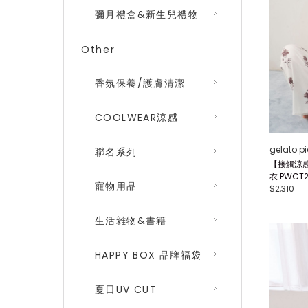
彌月禮盒&新生兒禮物
Other
香氛保養/護膚清潔
COOLWEAR涼感
gelato p
聯名系列
【接觸涼
衣 PWCT2
寵物用品
$2,310
生活雜物&書籍
HAPPY BOX 品牌福袋
夏日UV CUT