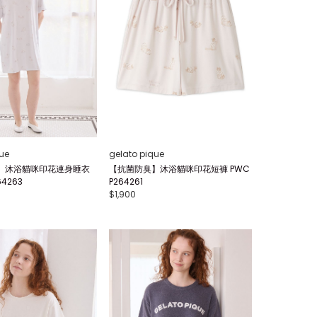
ue
gelato pique
】沐浴貓咪印花連身睡衣
【抗菌防臭】沐浴貓咪印花短褲 PWC
4263
P264261
$1,900