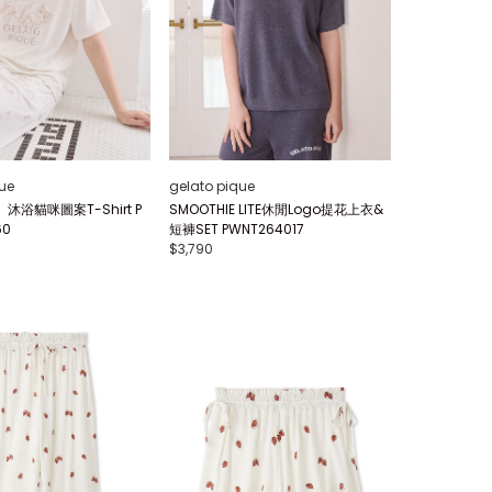
ue
gelato pique
浴貓咪圖案T-Shirt P
SMOOTHIE LITE休閒Logo提花上衣&
60
短褲SET PWNT264017
$3,790