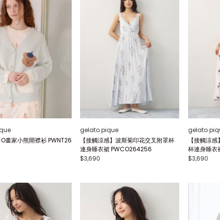
ique
gelato pique
gelato piq
OCO畫家小熊開襟衫 PWNT26
【接觸涼感】波斯菊印花交叉附罩杯
【接觸涼感
連身睡衣裙 PWCO264256
杯連身睡衣裙 
$3,690
$3,690