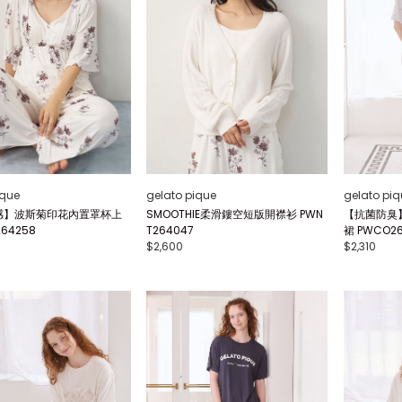
ique
gelato pique
gelato piq
感】波斯菊印花內置罩杯上
SMOOTHIE柔滑鏤空短版開襟衫 PWN
【抗菌防臭
64258
T264047
裙 PWCO26
$2,600
$2,310