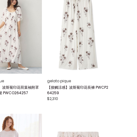
ue
gelato pique
】波斯菊印花荷葉袖附罩
【接觸涼感】波斯菊印花長褲 PWCP2
PWCO264257
64259
$2,310