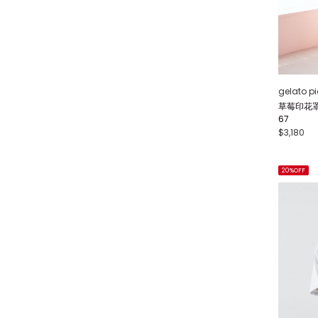
gelato p
草莓印花罩
67
$3,180
20%OFF