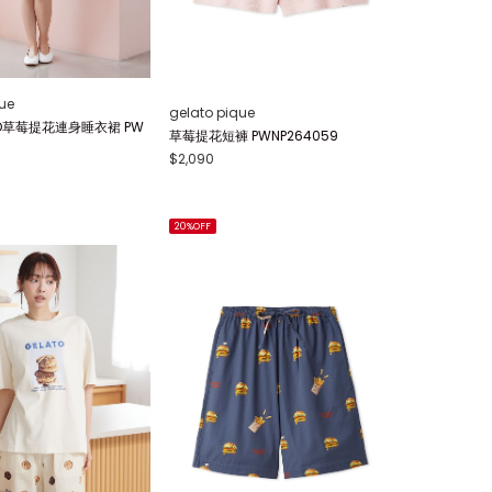
ue
gelato pique
CO草莓提花連身睡衣裙 PW
草莓提花短褲 PWNP264059
$2,090
20%OFF