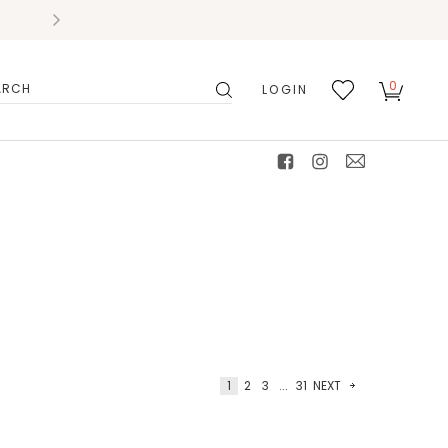
0
LOGIN
搜
我的
尋
最愛
facebook
instagram
mail
1
2
3
...
31
NEXT