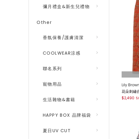
彌月禮盒&新生兒禮物
Other
香氛保養/護膚清潔
COOLWEAR涼感
聯名系列
寵物用品
Lily Brow
花朵刺繡合身
$2,490
5
生活雜物&書籍
HAPPY BOX 品牌福袋
夏日UV CUT