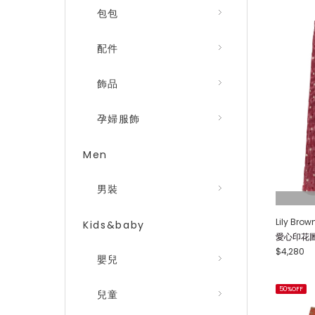
包包
配件
飾品
孕婦服飾
Men
男裝
Lily Brow
Kids&baby
愛心印花圖案
$4,280
嬰兒
50%OFF
兒童