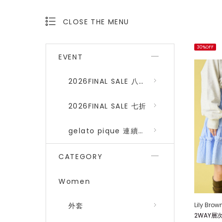
CLOSE THE MENU
OPEN THE MENU
30%OFF
EVENT
2026FINAL SALE 八折 (gelato pique、SNIDEL HOME)
2026FINAL SALE 七折
gelato pique 連續品番八折
CATEGORY
Women
Lily Brow
外套
2WAY層次長