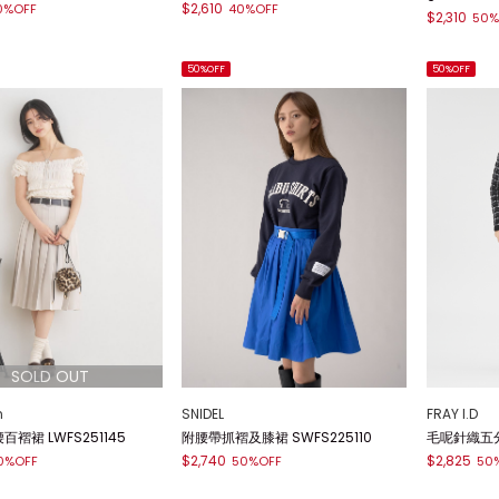
$2,610
0%OFF
40%OFF
$2,310
50%
50%OFF
50%OFF
n
SNIDEL
FRAY I.D
褶裙 LWFS251145
附腰帶抓褶及膝裙 SWFS225110
毛呢針織五分裙
$2,740
$2,825
0%OFF
50%OFF
50