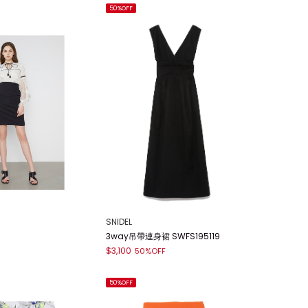
50%OFF
SNIDEL
3way吊帶連身裙 SWFS195119
$3,100
50%OFF
50%OFF