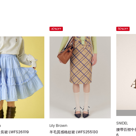
40%OFF
50%OFF
SNIDEL
n
Lily Brown
腰帶百褶中長裙
裙 LWFS261119
羊毛質感格紋裙 LWFS255130
6