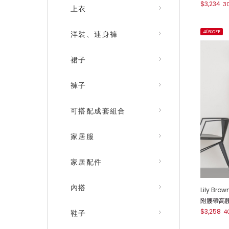
$3,234
3
上衣
40%OFF
洋裝、連身褲
裙子
褲子
可搭配成套組合
家居服
家居配件
內搭
Lily Brow
附腰帶高腰百
$3,258
4
鞋子