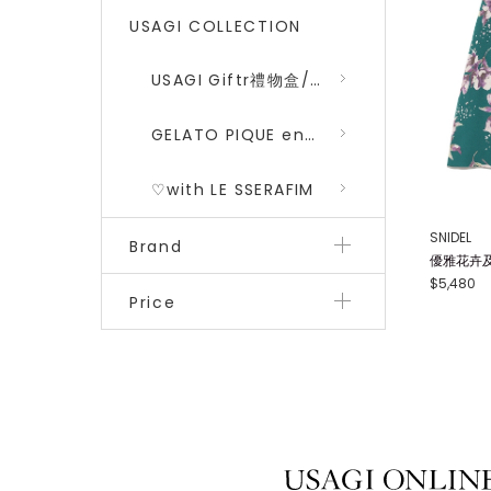
USAGI COLLECTION
USAGI Giftr禮物盒/包裝盒
GELATO PIQUE encounters DRAGON QUEST 勇者鬥惡龍 二彈
♡with LE SSERAFIM
SNIDEL
Brand
優雅花卉及膝
$5,480
Price