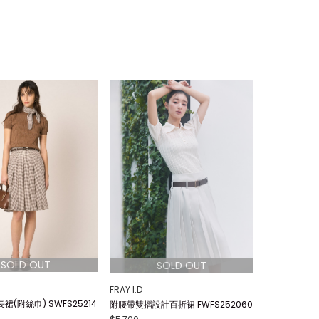
FRAY I.D
(附絲巾) SWFS25214
附腰帶雙摺設計百折裙 FWFS252060