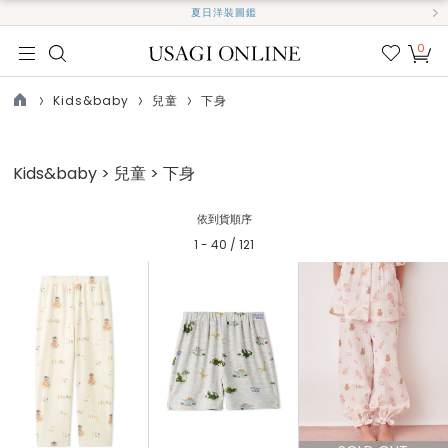
夏日洋裝圖鑑
0
我的
最愛
Kids&baby
兒童
下身
TOP
Kids&baby > 兒童 > 下身
依到貨順序
1 - 40 / 121