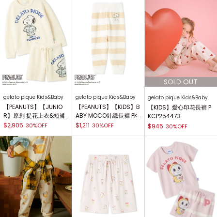
gelato pique Kids&Baby
gelato pique Kids&Baby
gelato pique Kids&Baby
【PEANUTS】【JUNIO
【PEANUTS】【KIDS】B
【KIDS】愛心印花長褲 P
R】原創 提花上衣&短褲
ABY MOCO針織長褲 PK
KCP254473
SET PJNT255187
NP255766
$2,905
$1,211
30%OFF
30%OFF
$945
30%OFF