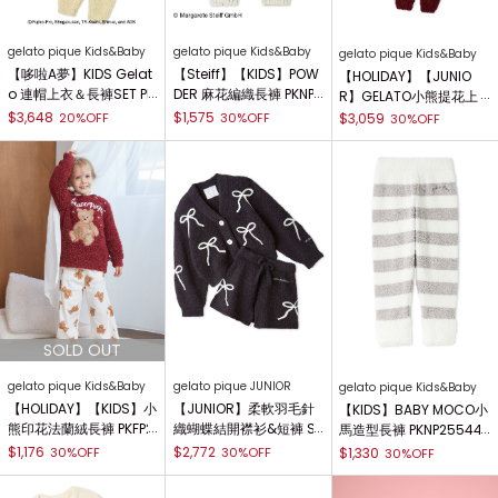
gelato pique Kids&Baby
gelato pique Kids&Baby
gelato pique Kids&Baby
【哆啦A夢】KIDS Gelat
【Steiff】【KIDS】POW
【HOLIDAY】【JUNIO
o 連帽上衣＆長褲SET PK
DER 麻花編織長褲 PKNP2
R】GELATO小熊提花上
NT261400
55432
衣&長褲 SET PJNT2554
$3,648
$1,575
20%OFF
30%OFF
$3,059
30%OFF
73
gelato pique Kids&Baby
gelato pique JUNIOR
gelato pique Kids&Baby
【HOLIDAY】【KIDS】小
【JUNIOR】柔軟羽毛針
【KIDS】BABY MOCO小
熊印花法蘭絨長褲 PKFP2
織蝴蝶結開襟衫&短褲 SE
馬造型長褲 PKNP25544
55496
T PJNT254194
0
$1,176
$2,772
30%OFF
30%OFF
$1,330
30%OFF