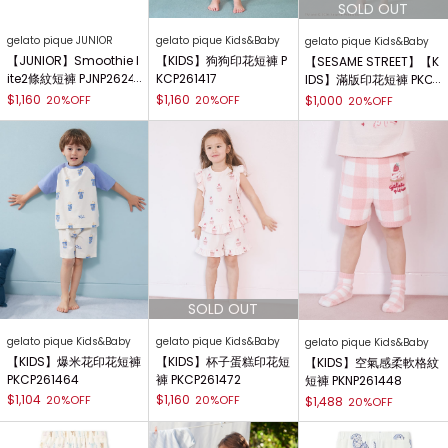
gelato pique JUNIOR
gelato pique Kids&Baby
gelato pique Kids&Baby
【JUNIOR】Smoothie l
【KIDS】狗狗印花短褲 P
【SESAME STREET】【K
ite2條紋短褲 PJNP2624
KCP261417
IDS】滿版印花短褲 PKCP
24
261424
$1,160
$1,160
20%OFF
20%OFF
$1,000
20%OFF
gelato pique Kids&Baby
gelato pique Kids&Baby
gelato pique Kids&Baby
【KIDS】爆米花印花短褲
【KIDS】杯子蛋糕印花短
【KIDS】空氣感柔軟格紋
PKCP261464
褲 PKCP261472
短褲 PKNP261448
$1,104
$1,160
20%OFF
20%OFF
$1,488
20%OFF