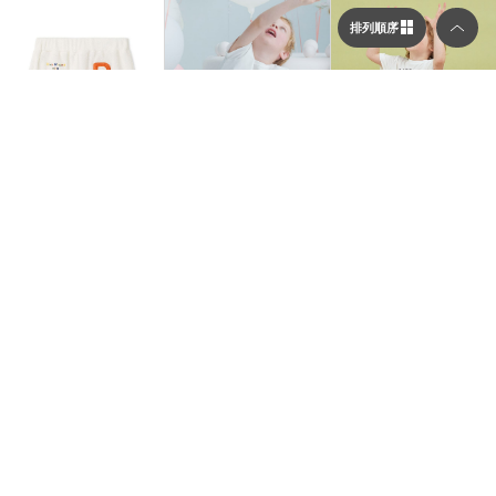
排列順序
選擇顯示列數／排列順序
顯示列數
gelato pique Kids&Baby
gelato pique Kids&Baby
gelato pique Kids&Baby
二列顯示（圖片較大）
【Dick Bruna】【KID
【KIDS】週年紀念印花短
【KIDS】熟睡小狗短褲 P
S】miffy提花短褲 PKCP
褲 PKCP252491
KCP252674
254419
$1,015
$812
30%OFF
30%OFF
$987
30%OFF
三列顯示（圖片較多）
排列順序
依到貨順序
舊到新