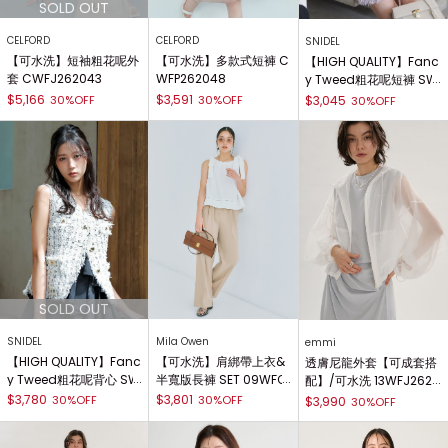
CELFORD
CELFORD
SNIDEL
【可水洗】短袖粗花呢外
【可水洗】多款式短褲 C
【HIGH QUALITY】Fanc
套 CWFJ262043
WFP262048
y Tweed粗花呢短褲 SW
FP262041
$5,166
$3,591
30%OFF
30%OFF
$3,045
30%OFF
SNIDEL
Mila Owen
emmi
【HIGH QUALITY】Fanc
【可水洗】肩綁帶上衣&
透膚尼龍外套【可成套搭
y Tweed粗花呢背心 SW
半寬版長褲 SET 09WFO
配】/可水洗 13WFJ2620
FV262037
262069
75
$3,780
$3,801
30%OFF
30%OFF
$3,990
30%OFF