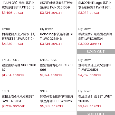
FRAY I.D
FRAY I.D
荷葉邊層次背心 SET／可
荷葉邊下擺條紋短褲 FW
水洗 FWFO261509
FP261076
$7,553
$3,234
30%OFF
30%OFF
gelato pique JUNIOR
Lily Brown
gelato pique
【JUNIOR】狗狗提花上
粗花呢針織外套SET迷你
SMOOTHIE Logo提花上
衣&短褲SET PJNT261151
連身裙 LWNO261059
衣&短褲SET PWNT26112
3
$3,496
$3,234
$3,032
20%OFF
30%OFF
20%OFF
emmi
Lily Brown
Lily Brown
抽繩尼龍外套／撥水【可
Bonding材質鉛筆裙 SE
羊絨混紡針織緞面連身裙
搭配SET】13WFJ261041
T LWCO261146
SET LWNO261134
$4,830
$3,234
$3,990
30%OFF
30%OFF
30%OFF
SNIDEL HOME
SNIDEL HOME
Lily Brown
鏤空蕾絲長褲 SHCP2610
鏤空蕾絲背心 SHCT261
垂褶荷葉邊上衣&短褲SE