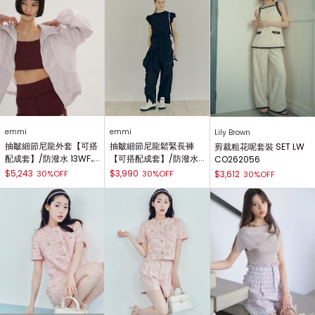
emmi
emmi
Lily Brown
抽皺細節尼龍外套【可搭
抽皺細節尼龍鬆緊長褲
剪裁粗花呢套裝 SET LW
配成套】/防潑水 13WFJ
【可搭配成套】/防潑水 1
CO262056
262044
3WFP262069
$5,243
$3,990
30%OFF
30%OFF
$3,612
30%OFF