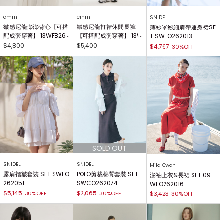
emmi
emmi
SNIDEL
皺感尼龍澎澎背心【可搭
皺感尼龍打褶休閒長褲
薄紗罩衫細肩帶連身裙SE
配成套穿著】 13WFB26
【可搭配成套穿著】 13W
T SWFO262013
4012
FP264028
$4,800
$5,400
$4,767
30%OFF
SNIDEL
SNIDEL
Mila Owen
露肩褶皺套裝 SET SWFO
POLO剪裁棉質套裝 SET
澎袖上衣&長裙 SET 09
262051
SWCO262074
WFO262016
$5,145
$2,065
30%OFF
30%OFF
$3,423
30%OFF