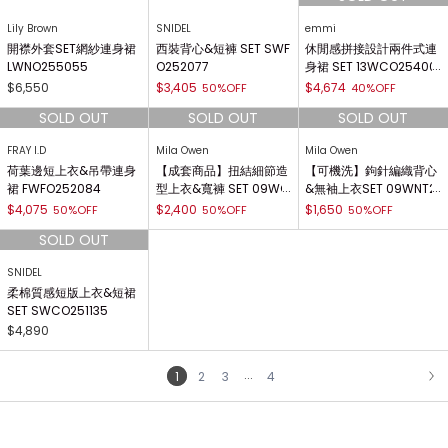
67
066
T LWFO261121
$1,904
$1,824
$4,767
20%OFF
20%OFF
30%OFF
SNIDEL
SNIDEL
Lily Brown
連帽上衣&泡泡短裙SET
開襟外套&花卉印花細肩
蕾絲滾邊針織 SET LWNT
SWCO261161
帶連身裙SET SWNO261
261035
084
$3,234
$5,033
$3,423
30%OFF
30%OFF
30%OFF
Lily Brown
SNIDEL
emmi
開襟外套SET網紗連身裙
西裝背心&短褲 SET SWF
休閒感拼接設計兩件式連
LWNO255055
O252077
身裙 SET 13WCO25400
3
$6,550
$3,405
$4,674
50%OFF
40%OFF
FRAY I.D
Mila Owen
Mila Owen
荷葉邊短上衣&吊帶連身
【成套商品】扭結細節造
【可機洗】鉤針編織背心
裙 FWFO252084
型上衣&寬褲 SET 09WC
&無袖上衣SET 09WNT2
O252216
52140
$4,075
$2,400
$1,650
50%OFF
50%OFF
50%OFF