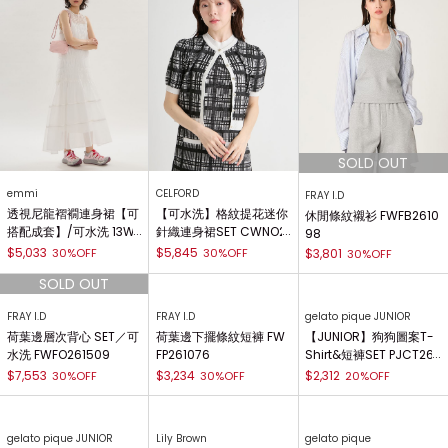
emmi
CELFORD
FRAY I.D
透視尼龍褶襉連身裙【可
【可水洗】格紋提花迷你
休閒條紋襯衫 FWFB2610
搭配成套】/可水洗 13WF
針織連身裙SET CWNO2
98
O262076
62009
$5,033
$5,845
30%OFF
30%OFF
$3,801
30%OFF
gelato pique JUNIOR
【JUNIOR】狗狗圖案T-
Shirt&短褲SET PJCT261
497
$2,312
20%OFF