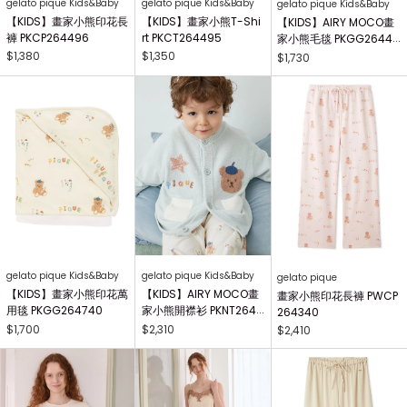
gelato pique Kids&Baby
gelato pique Kids&Baby
gelato pique Kids&Baby
【KIDS】畫家小熊印花長
【KIDS】畫家小熊T-Shi
【KIDS】AIRY MOCO畫
褲 PKCP264496
rt PKCT264495
家小熊毛毯 PKGG26441
7
$1,380
$1,350
$1,730
gelato pique Kids&Baby
gelato pique Kids&Baby
gelato pique
【KIDS】畫家小熊印花萬
【KIDS】AIRY MOCO畫
畫家小熊印花長褲 PWCP
用毯 PKGG264740
家小熊開襟衫 PKNT2644
264340
63
$1,700
$2,310
$2,410