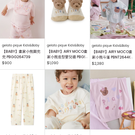
gelato pique Kids&Baby
gelato pique Kids&Baby
gelato pique Kids&Baby
【BABY】畫家小熊圍兜
【BABY】AIRY MOCO畫
【BABY】AIRY MOCO畫
兜 PBGG264739
家小熊造型嬰兒襪 PBGS
家小熊斗篷 PBNT26446
264415
4
$900
$1,090
$2,380