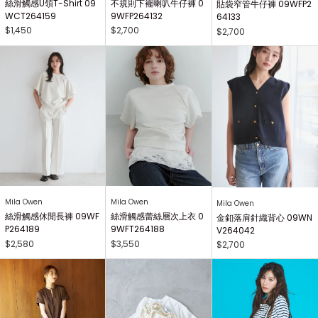
絲滑觸感U領T-Shirt 09
不規則下襬喇叭牛仔褲 0
貼袋窄管牛仔褲 09WFP2
WCT264159
9WFP264132
64133
$1,450
$2,700
$2,700
Mila Owen
Mila Owen
Mila Owen
絲滑觸感休閒長褲 09WF
絲滑觸感蕾絲層次上衣 0
金釦落肩針織背心 09WN
P264189
9WFT264188
V264042
$2,580
$3,550
$2,700