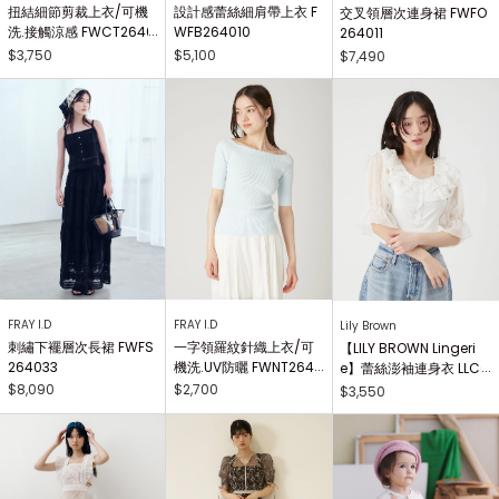
扭結細節剪裁上衣/可機
設計感蕾絲細肩帶上衣 F
交叉領層次連身裙 FWFO
洗.接觸涼感 FWCT2640
WFB264010
264011
25
$3,750
$5,100
$7,490
FRAY I.D
FRAY I.D
Lily Brown
刺繡下襬層次長裙 FWFS
一字領羅紋針織上衣/可
【LILY BROWN Lingeri
264033
機洗.UV防曬 FWNT2640
e】蕾絲澎袖連身衣 LLCO
29
262503
$8,090
$2,700
$3,550