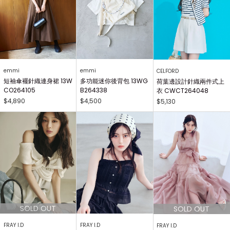
emmi
emmi
CELFORD
短袖傘襬針織連身裙 13W
多功能迷你後背包 13WG
荷葉邊設計針織兩件式上
CO264105
B264338
衣 CWCT264048
$4,890
$4,500
$5,130
FRAY I.D
FRAY I.D
FRAY I.D