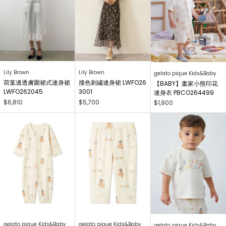
Lily Brown
Lily Brown
gelato pique Kids&Baby
荷葉邊透膚圍裙式連身裙
撞色刺繡連身裙 LWFO26
【BABY】畫家小熊印花
LWFO262045
3001
連身衣 PBCO264499
$6,810
$5,700
$1,900
gelato pique Kids&Baby
gelato pique Kids&Baby
gelato pique Kids&Baby