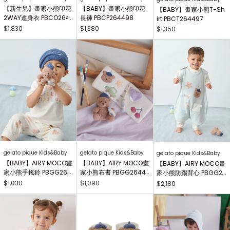
【新生兒】畫家小熊印花
【BABY】畫家小熊印花
【BABY】畫家小熊T-Sh
2WAY連身衣 PBCO264
長褲 PBCP264498
irt PBCT264497
738
$1,830
$1,380
$1,350
gelato pique Kids&Baby
gelato pique Kids&Baby
gelato pique Kids&Baby
【BABY】AIRY MOCO畫
【BABY】AIRY MOCO畫
【BABY】AIRY MOCO畫
家小熊手搖鈴 PBGG264
家小熊布書 PBGG26441
家小熊防踢背心 PBGG2
414
8
64465
$1,030
$1,090
$2,180