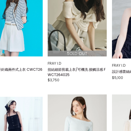
FRAY I.D
FRAY I.D
針織兩件式上衣 CWCT26
扭結細節剪裁上衣/可機洗.接觸涼感 F
設計感蕾絲細
WCT264025
$5,100
$3,750