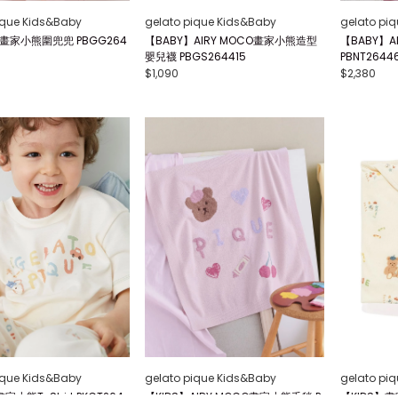
ique Kids&Baby
gelato pique Kids&Baby
gelato pi
】畫家小熊圍兜兜 PBGG264
【BABY】AIRY MOCO畫家小熊造型
【BABY】A
嬰兒襪 PBGS264415
PBNT2644
$1,090
$2,380
ique Kids&Baby
gelato pique Kids&Baby
gelato pi
家小熊T-Shirt PKCT264
【KIDS】AIRY MOCO畫家小熊毛毯 P
【KIDS】