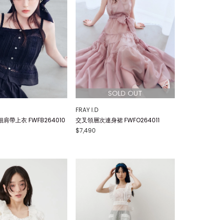
FRAY I.D
肩帶上衣 FWFB264010
交叉領層次連身裙 FWFO264011
$7,490