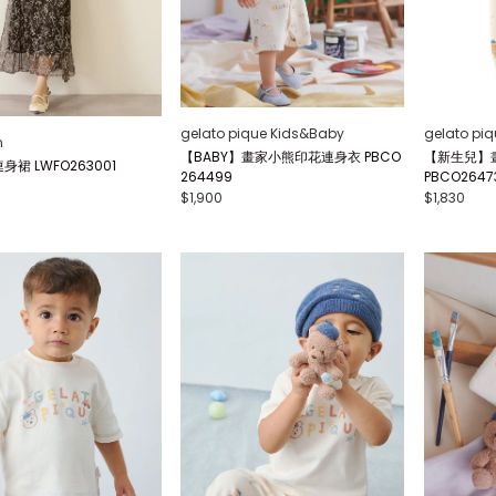
gelato pique Kids&Baby
gelato pi
n
【BABY】畫家小熊印花連身衣 PBCO
【新生兒】
裙 LWFO263001
264499
PBCO2647
$1,900
$1,830