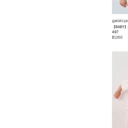
gelato p
【BABY】
497
$1,350