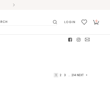
0
LOGIN
搜
我的
尋
最愛
facebook
instagram
mail
1
2
3
...
214
NEXT