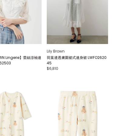
Lily Brown
OWN Lingerie】蕾絲澎袖連
荷葉邊透膚圍裙式連身裙 LWFO2620
62503
45
$6,810