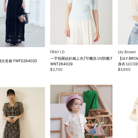
FRAY I.D
Lily Brown
一字領羅紋針織上衣/可機洗.UV防曬 F
【LILY BR
長裙 FWFS264033
WNT264029
身衣 LLCO2
$2,700
$3,550