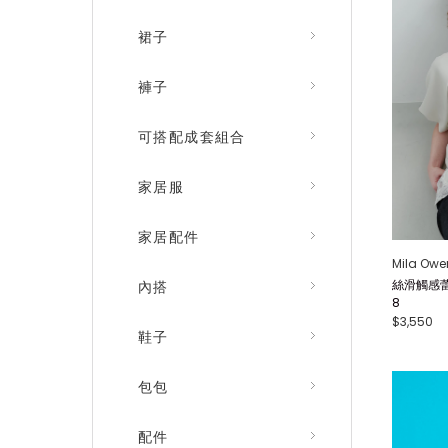
裙子
褲子
可搭配成套組合
家居服
家居配件
Mila Owe
絲滑觸感蕾
內搭
8
$3,550
鞋子
包包
配件