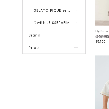
GELATO PIQUE encounters DRAGON QUEST 勇者鬥惡龍 二彈
♡with LE SSERAFIM
Lily Brow
Brand
撞色刺繡連身
$5,700
Price