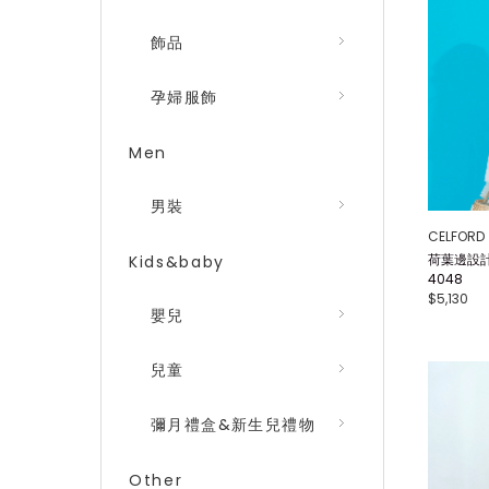
飾品
孕婦服飾
Men
男裝
CELFORD
荷葉邊設計
Kids&baby
4048
$5,130
嬰兒
兒童
彌月禮盒&新生兒禮物
Other