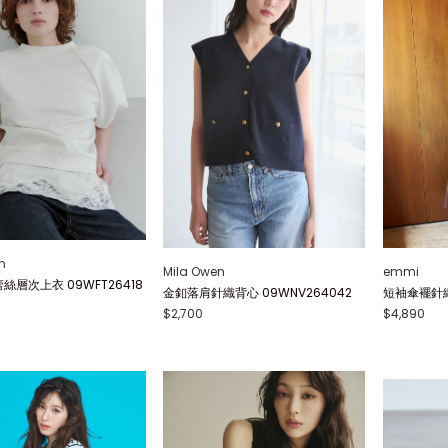
n
Mila Owen
emmi
絲層次上衣 09WFT26418
金釦落肩針織背心 09WNV264042
短袖傘襬針織連
$2,700
$4,890