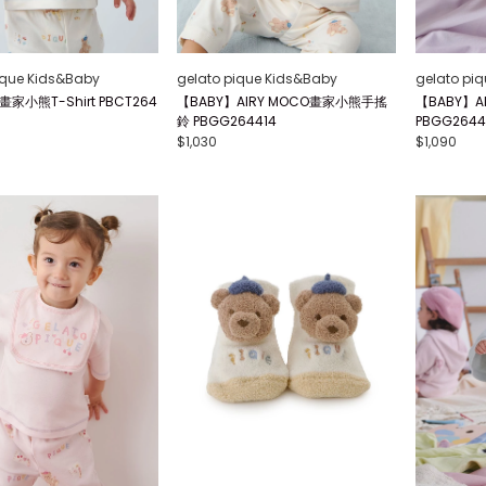
ique Kids&Baby
gelato pique Kids&Baby
gelato pi
畫家小熊T-Shirt PBCT264
【BABY】AIRY MOCO畫家小熊手搖
【BABY】A
鈴 PBGG264414
PBGG2644
$1,030
$1,090