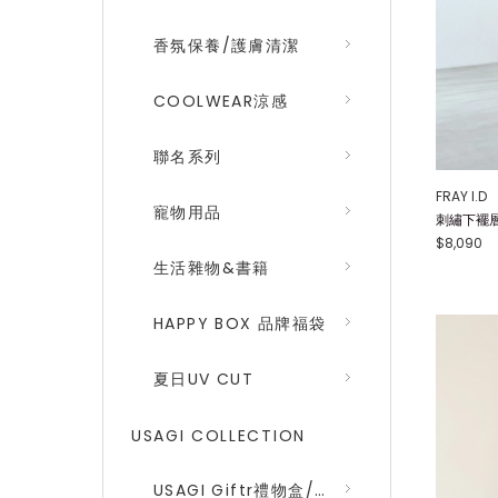
香氛保養/護膚清潔
COOLWEAR涼感
聯名系列
FRAY I.D
寵物用品
刺繡下襬層次
$8,090
生活雜物&書籍
HAPPY BOX 品牌福袋
夏日UV CUT
USAGI COLLECTION
USAGI Giftr禮物盒/包裝盒