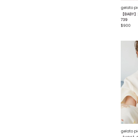
gelato p
【BABY
739
$900
gelato p
【KIDS】畫