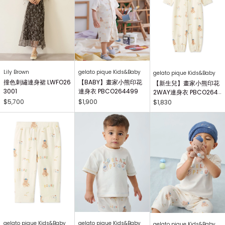
Lily Brown
gelato pique Kids&Baby
gelato pique Kids&Baby
撞色刺繡連身裙 LWFO26
【BABY】畫家小熊印花
【新生兒】畫家小熊印花
3001
連身衣 PBCO264499
2WAY連身衣 PBCO264
738
$5,700
$1,900
$1,830
gelato pique Kids&Baby
gelato pique Kids&Baby
gelato pique Kids&Baby