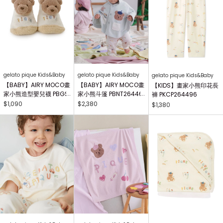
gelato pique Kids&Baby
gelato pique Kids&Baby
gelato pique Kids&Baby
【BABY】AIRY MOCO畫
【BABY】AIRY MOCO畫
【KIDS】畫家小熊印花長
家小熊造型嬰兒襪 PBGS
家小熊斗篷 PBNT26446
褲 PKCP264496
264415
4
$1,090
$2,380
$1,380