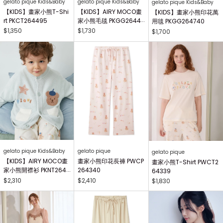
gelato pique Kids&Baby
gelato pique Kids&Baby
gelato pique Kids&Baby
【KIDS】畫家小熊T-Shi
【KIDS】AIRY MOCO畫
【KIDS】畫家小熊印花萬
rt PKCT264495
家小熊毛毯 PKGG26441
用毯 PKGG264740
7
$1,350
$1,730
$1,700
gelato pique Kids&Baby
gelato pique
gelato pique
【KIDS】AIRY MOCO畫
畫家小熊印花長褲 PWCP
畫家小熊T-Shirt PWCT2
家小熊開襟衫 PKNT2644
264340
64339
63
$2,310
$2,410
$1,830